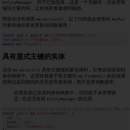
。对于已知实体，这是一个无操作，但会导致
EntityManager
编写大量代码，让其他开发者感到困惑。
即使你没有调用
，以下代码也会使用对
em.persist()
Author
对象所做的更改更新你的数据库：
const
 jon 
=
await
 em
.
findOne
(
Author
,
1
)
;
jon
.
email 
=
'foo@bar.com'
;
await
 em
.
flush
(
)
;
具有显式主键的实体
当你
具有主键值的新实体时，它将自动添加到
em.persist()
身份映射中。这意味着基于其主键对
的后续调
em.findOne()
用将仅返回相同的非托管实体实例，而不是查询数据库。
此类实体已添加到身份映射中，但仍处于未管理状
态 - 它还没有对
的引用。
EntityManager
// primary key value provided, will be added to the ide
const
 jon 
=
 em
.
create
(
Author
,
{
  id
:
1
,
  name
:
'Jon'
,
  email
:
'foo@bar.com'
,