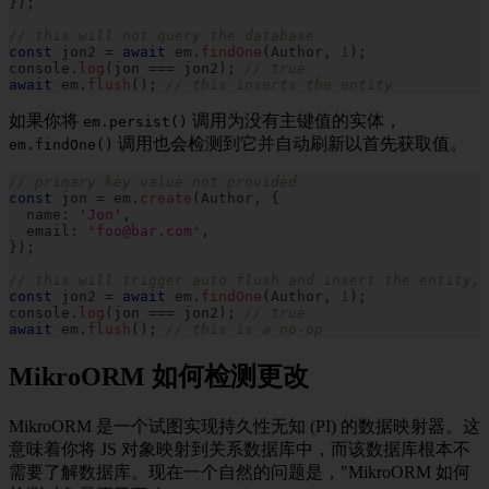
}
)
;
// this will not query the database
const
 jon2 
=
await
 em
.
findOne
(
Author
,
1
)
;
console
.
log
(
jon 
===
 jon2
)
;
// true
await
 em
.
flush
(
)
;
// this inserts the entity
如果你将
调用为没有主键值的实体，
em.persist()
调用也会检测到它并自动刷新以首先获取值。
em.findOne()
// primary key value not provided
const
 jon 
=
 em
.
create
(
Author
,
{
  name
:
'Jon'
,
  email
:
'foo@bar.com'
,
}
)
;
// this will trigger auto flush and insert the entity, 
const
 jon2 
=
await
 em
.
findOne
(
Author
,
1
)
;
console
.
log
(
jon 
===
 jon2
)
;
// true
await
 em
.
flush
(
)
;
// this is a no-op
MikroORM 如何检测更改
MikroORM 是一个试图实现持久性无知 (PI) 的数据映射器。这
意味着你将 JS 对象映射到关系数据库中，而该数据库根本不
需要了解数据库。现在一个自然的问题是，"MikroORM 如何