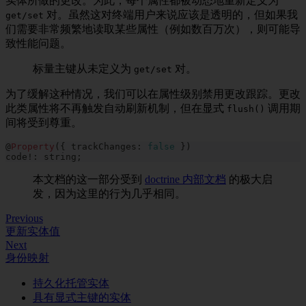
实体所做的更改。为此，每个属性都被动态地重新定义为
对。虽然这对终端用户来说应该是透明的，但如果我
get/set
们需要非常频繁地读取某些属性（例如数百万次），则可能导
致性能问题。
标量主键从未定义为
对。
get/set
为了缓解这种情况，我们可以在属性级别禁用更改跟踪。更改
此类属性将不再触发自动刷新机制，但在显式
调用期
flush()
间将受到尊重。
@
Property
(
{
 trackChanges
:
false
}
)
code
!
:
string
;
本文档的这一部分受到
doctrine 内部文档
的极大启
发，因为这里的行为几乎相同。
Previous
更新实体值
Next
身份映射
持久化托管实体
具有显式主键的实体