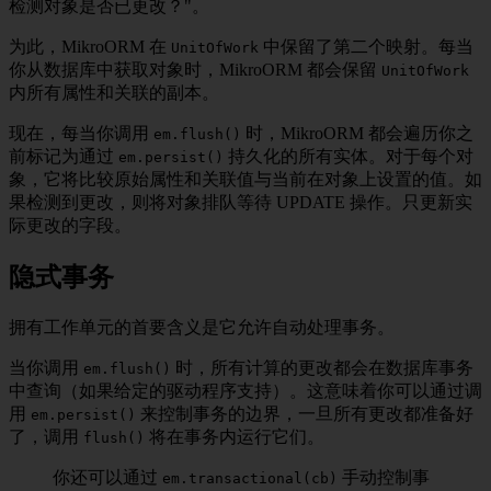
检测对象是否已更改？"。
为此，MikroORM 在
中保留了第二个映射。每当
UnitOfWork
你从数据库中获取对象时，MikroORM 都会保留
UnitOfWork
内所有属性和关联的副本。
现在，每当你调用
时，MikroORM 都会遍历你之
em.flush()
前标记为通过
持久化的所有实体。对于每个对
em.persist()
象，它将比较原始属性和关联值与当前在对象上设置的值。如
果检测到更改，则将对象排队等待 UPDATE 操作。只更新实
际更改的字段。
隐式事务
拥有工作单元的首要含义是它允许自动处理事务。
当你调用
时，所有计算的更改都会在数据库事务
em.flush()
中查询（如果给定的驱动程序支持）。这意味着你可以通过调
用
来控制事务的边界，一旦所有更改都准备好
em.persist()
了，调用
将在事务内运行它们。
flush()
你还可以通过
手动控制事
em.transactional(cb)