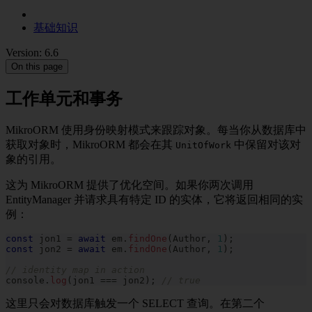
基础知识
Version: 6.6
On this page
工作单元和事务
MikroORM 使用身份映射模式来跟踪对象。每当你从数据库中
获取对象时，MikroORM 都会在其
中保留对该对
UnitOfWork
象的引用。
这为 MikroORM 提供了优化空间。如果你两次调用
EntityManager 并请求具有特定 ID 的实体，它将返回相同的实
例：
const
 jon1 
=
await
 em
.
findOne
(
Author
,
1
)
;
const
 jon2 
=
await
 em
.
findOne
(
Author
,
1
)
;
// identity map in action
console
.
log
(
jon1 
===
 jon2
)
;
// true
这里只会对数据库触发一个 SELECT 查询。在第二个