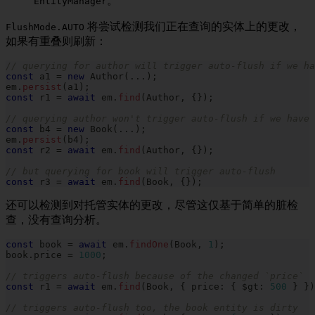
。
EntityManager
将尝试检测我们正在查询的实体上的更改，
FlushMode.AUTO
如果有重叠则刷新：
// querying for author will trigger auto-flush if we ha
const
 a1 
=
new
Author
(
...
)
;
em
.
persist
(
a1
)
;
const
 r1 
=
await
 em
.
find
(
Author
,
{
}
)
;
// querying author won't trigger auto-flush if we have
const
 b4 
=
new
Book
(
...
)
;
em
.
persist
(
b4
)
;
const
 r2 
=
await
 em
.
find
(
Author
,
{
}
)
;
// but querying for book will trigger auto-flush
const
 r3 
=
await
 em
.
find
(
Book
,
{
}
)
;
还可以检测到对托管实体的更改，尽管这仅基于简单的脏检
查，没有查询分析。
const
 book 
=
await
 em
.
findOne
(
Book
,
1
)
;
book
.
price 
=
1000
;
// triggers auto-flush because of the changed `price`
const
 r1 
=
await
 em
.
find
(
Book
,
{
 price
:
{
 $gt
:
500
}
}
)
// triggers auto-flush too, the book entity is dirty