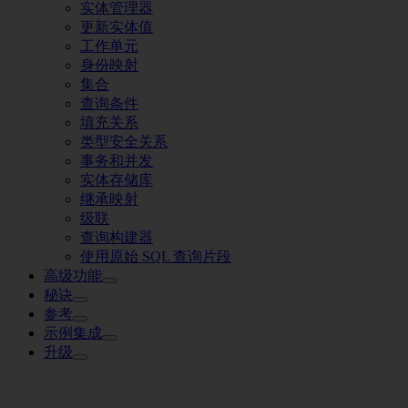
实体管理器
更新实体值
工作单元
身份映射
集合
查询条件
填充关系
类型安全关系
事务和并发
实体存储库
继承映射
级联
查询构建器
使用原始 SQL 查询片段
高级功能
秘诀
参考
示例集成
升级