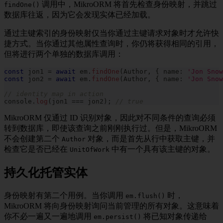
调用中，MikroORM 将首先检查身份映射，并跳过
findOne()
数据库往返，因为它会发现实体已经加载。
通过主键索引的身份映射仅当你通过主键请求对象时才允许快
捷方式。当你通过其他属性查询时，你仍将获得相同的引用，
但将进行两个单独的数据库调用：
const
 jon1 
=
await
 em
.
findOne
(
Author
,
{
 name
:
'Jon Snow
const
 jon2 
=
await
 em
.
findOne
(
Author
,
{
 name
:
'Jon Snow
// identity map in action
console
.
log
(
jon1 
===
 jon2
)
;
// true
MikroORM 仅通过 ID 识别对象，因此对不同条件的查询必须
转到数据库，即使该查询之前刚刚执行过。但是，MikroORM
不会创建第二个
对象，而是首先从行中获取主键，并
Author
检查它是否已经在
中有一个具有该主键的对象。
UnitOfWork
持久化托管实体
身份映射有第二个用例。当你调用
时，
em.flush()
MikroORM 将向身份映射询问当前管理的所有对象。这意味着
你不必一遍又一遍地调用
将已知对象传递给
em.persist()