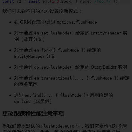
const
 r2 
=
await
 em
.
find
(
Book
,
{
 name
:
/
foo
.
*
/
}
)
;
我们可以在不同的地方设置刷新模式：
在 ORM 配置中通过
Options.flushMode
对于通过
给定的
实
em.setFlushMode()
EntityManager
例（及其分叉）
对于通过
给定的
em.fork({ flushMode })
分叉
EntityManager
对于通过
给定的 QueryBuilder 实例
qb.setFlushMode()
对于通过
给定
em.transactional(..., { flushMode })
的事务范围
通过
调用给定的
em.find(..., { flushMode })
（或类似）
em.find
更改跟踪和性能注意事项
当我们使用默认的
时，我们需要检测对托管
FlushMode.AUTO