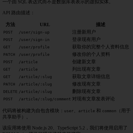
一个由 SQL 表达式而不是数据库表表示的虚拟实体。
API 路由描述：
方法
URL
描述
注册新用户
POST
/user/sign-up
登录现有用户
POST
/user/sign-in
获取你的完整个人资料信息
GET
/user/profile
修改你的个人资料
PATCH
/user/profile
创建新文章
POST
/article
列出现有文章
GET
/article
获取文章详细信息
GET
/article/:slug
修改现有文章
PATCH
/article/:slug
删除现有文章
DELETE
/article/:slug
对现有文章发表评论
POST
/article/:slug/comment
代码将被构建为自包含模块：
、
和
（用于
user
article
common
共享助手）。
该应用将使用 Node.js 20、TypeScript 5.2，我们将使用启用了