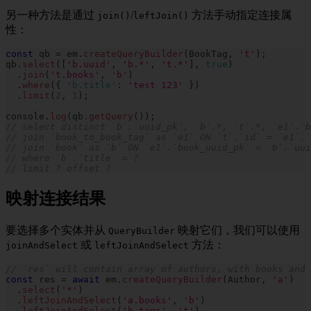
另一种方法是通过
/
方法手动指定连接属
join()
leftJoin()
性：
const
 qb 
=
 em
.
createQueryBuilder
(
BookTag
,
't'
)
;
qb
.
select
(
[
'b.uuid'
,
'b.*'
,
't.*'
]
,
true
)
.
join
(
't.books'
,
'b'
)
.
where
(
{
'b.title'
:
'test 123'
}
)
.
limit
(
2
,
1
)
;
console
.
log
(
qb
.
getQuery
(
)
)
;
// select distinct `b`.`uuid_pk`, `b`.*, `t`.*, `e1`.`b
// join `book_to_book_tag` as `e1` ON `t`.`id` = `e1`.`
// join `book` as `b` ON `e1`.`book_uuid_pk` = `b`.`uui
// where `b`.`title` = ?
// limit ? offset ?
映射连接结果
要选择多个实体并从
映射它们，我们可以使用
QueryBuilder
或
方法：
joinAndSelect
leftJoinAndSelect
// `res` will contain array of authors, with books and
const
 res 
=
await
 em
.
createQueryBuilder
(
Author
,
'a'
)
.
select
(
'*'
)
.
leftJoinAndSelect
(
'a.books'
,
'b'
)
.
leftJoinAndSelect
(
'b.tags'
,
't'
)