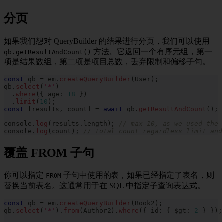
分页
如果我们想对 QueryBuilder 的结果进行分页，我们可以使用
方法。它返回一个有序元组，第一
qb.getResultAndCount()
项是结果数组，第二项是项目总数，丢弃限制和偏移子句。
const
 qb 
=
 em
.
createQueryBuilder
(
User
)
;
qb
.
select
(
'*'
)
.
where
(
{
 age
:
18
}
)
.
limit
(
10
)
;
const
[
results
,
 count
]
=
await
 qb
.
getResultAndCount
(
)
;
console
.
log
(
results
.
length
)
;
// max 10, as we used the 
console
.
log
(
count
)
;
// total count regardless limit and
覆盖 FROM 子句
你可以指定
子句中使用的表，如果已经指定了表名，则
FROM
替换当前表名。这通常用于在 SQL 中指定子查询表达式。
const
 qb 
=
 em
.
createQueryBuilder
(
Book2
)
;
qb
.
select
(
'*'
)
.
from
(
Author2
)
.
where
(
{
 id
:
{
 $gt
:
2
}
}
)
;