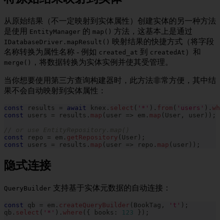
从原始结果（不一定映射到实体属性）创建实体的另一种方法
是使用
的
方法，这基本上是通过
EntityManager
map()
映射结果的快捷方式（将字段
IDatabaseDriver.mapResult()
名称转换为属性名称 - 例如
到
）和
created_at
createdAt
，将数据转换为实体实例并使其受管理。
merge()
当你想要使用第三方查询构建器时，此方法非常方便，其中结
果不会自动映射到实体属性：
const
 results 
=
await
 knex
.
select
(
'*'
)
.
from
(
'users'
)
.
wh
const
 users 
=
 results
.
map
(
user 
=>
 em
.
map
(
User
,
 user
)
)
;
// or use EntityRepository.map()
const
 repo 
=
 em
.
getRepository
(
User
)
;
const
 users 
=
 results
.
map
(
user 
=>
 repo
.
map
(
user
)
)
;
隐式连接
支持基于实体元数据的自动连接：
QueryBuilder
const
 qb 
=
 em
.
createQueryBuilder
(
BookTag
,
't'
)
;
qb
.
select
(
'*'
)
.
where
(
{
 books
:
123
}
)
;