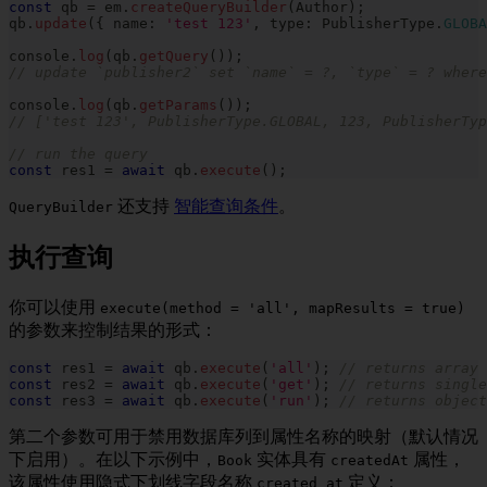
const
 qb 
=
 em
.
createQueryBuilder
(
Author
)
;
qb
.
update
(
{
 name
:
'test 123'
,
 type
:
 PublisherType
.
GLOBA
console
.
log
(
qb
.
getQuery
(
)
)
;
// update `publisher2` set `name` = ?, `type` = ? where
console
.
log
(
qb
.
getParams
(
)
)
;
// ['test 123', PublisherType.GLOBAL, 123, PublisherTyp
// run the query
const
 res1 
=
await
 qb
.
execute
(
)
;
还支持
智能查询条件
。
QueryBuilder
执行查询
你可以使用
execute(method = 'all', mapResults = true)
的参数来控制结果的形式：
const
 res1 
=
await
 qb
.
execute
(
'all'
)
;
// returns array 
const
 res2 
=
await
 qb
.
execute
(
'get'
)
;
// returns single
const
 res3 
=
await
 qb
.
execute
(
'run'
)
;
// returns object
第二个参数可用于禁用数据库列到属性名称的映射（默认情况
下启用）。在以下示例中，
实体具有
属性，
Book
createdAt
该属性使用隐式下划线字段名称
定义：
created_at