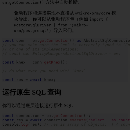
方法中自动推断。
em.getConnection()
驱动程序和连接实现不直接从
模
@mikro-orm/core
块导出。你可以从驱动程序包（例如
import {
PostgreSqlDriver } from '@mikro-
）导入它们。
orm/postgresql'
const
 conn 
=
 em
.
getConnection
(
)
as
 AbstractSqlConnectio
// you can make sure the `em` is correctly typed to `En
// or one of its implementations:
// const em: EntityManager<AbstractSqlDriver> = em;
const
 knex 
=
 conn
.
getKnex
(
)
;
// do what ever you need with `knex`
const
 res 
=
await
 knex
;
运行原生 SQL 查询
你可以通过底层连接运行原生 SQL
const
 connection 
=
 em
.
getConnection
(
)
;
const
 res 
=
await
 connection
.
execute
(
'select 1 as count
console
.
log
(
res
)
;
// res is array of objects: `[ { coun