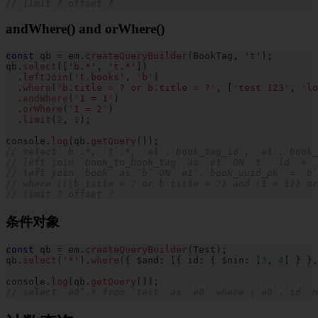
// limit ? offset ?
andWhere() and orWhere()
const
 qb 
=
 em
.
createQueryBuilder
(
BookTag
,
't'
)
;
qb
.
select
(
[
'b.*'
,
't.*'
]
)
.
leftJoin
(
't.books'
,
'b'
)
.
where
(
'b.title = ? or b.title = ?'
,
[
'test 123'
,
'lo
.
andWhere
(
'1 = 1'
)
.
orWhere
(
'1 = 2'
)
.
limit
(
2
,
1
)
;
console
.
log
(
qb
.
getQuery
(
)
)
;
// select `b`.*, `t`.*, `e1`.`book_tag_id`, `e1`.`book_
// left join `book_to_book_tag` as `e1` ON `t`.`id` = `
// left join `book` as `b` ON `e1`.`book_uuid_pk` = `b`
// where (((b.title = ? or b.title = ?) and (1 = 1)) or
// limit ? offset ?
条件对象
const
 qb 
=
 em
.
createQueryBuilder
(
Test
)
;
qb
.
select
(
'*'
)
.
where
(
{
 $and
:
[
{
 id
:
{
 $nin
:
[
3
,
4
]
}
}
,
console
.
log
(
qb
.
getQuery
(
)
)
;
// select `e0`.* from `test` as `e0` where (`e0`.`id` n