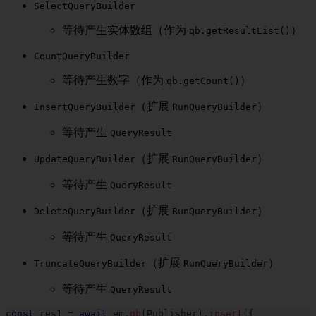
SelectQueryBuilder
等待产生实体数组（作为
）
qb.getResultList()
CountQueryBuilder
等待产生数字（作为
）
qb.getCount()
（扩展
）
InsertQueryBuilder
RunQueryBuilder
等待产生
QueryResult
（扩展
）
UpdateQueryBuilder
RunQueryBuilder
等待产生
QueryResult
（扩展
）
DeleteQueryBuilder
RunQueryBuilder
等待产生
QueryResult
（扩展
）
TruncateQueryBuilder
RunQueryBuilder
等待产生
QueryResult
const
 res1 
=
await
 em
.
qb
(
Publisher
)
.
insert
(
{