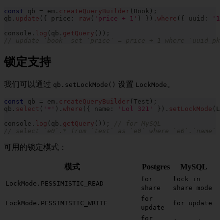
const
 qb 
=
 em
.
createQueryBuilder
(
Book
)
;
qb
.
update
(
{
 price
:
raw
(
'price + 1'
)
}
)
.
where
(
{
 uuid
:
'1
console
.
log
(
qb
.
getQuery
(
)
)
;
// update `book` set `price` = price + 1 where `uuid_pk
锁定支持
我们可以通过
设置
。
qb.setLockMode()
LockMode
const
 qb 
=
 em
.
createQueryBuilder
(
Test
)
;
qb
.
select
(
'*'
)
.
where
(
{
 name
:
'Lol 321'
}
)
.
setLockMode
(
L
console
.
log
(
qb
.
getQuery
(
)
)
;
// for MySQL
// select `e0`.* from `test` as `e0` where `e0`.`name` 
可用的锁定模式：
模式
Postgres
MySQL
for
lock in
LockMode.PESSIMISTIC_READ
share
share mode
for
LockMode.PESSIMISTIC_WRITE
for update
update
for