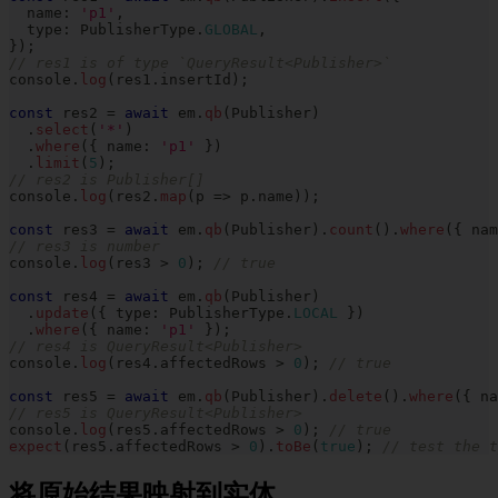
  name
:
'p1'
,
  type
:
 PublisherType
.
GLOBAL
,
}
)
;
// res1 is of type `QueryResult<Publisher>`
console
.
log
(
res1
.
insertId
)
;
const
 res2 
=
await
 em
.
qb
(
Publisher
)
.
select
(
'*'
)
.
where
(
{
 name
:
'p1'
}
)
.
limit
(
5
)
;
// res2 is Publisher[]
console
.
log
(
res2
.
map
(
p 
=>
 p
.
name
)
)
;
const
 res3 
=
await
 em
.
qb
(
Publisher
)
.
count
(
)
.
where
(
{
 nam
// res3 is number
console
.
log
(
res3 
>
0
)
;
// true
const
 res4 
=
await
 em
.
qb
(
Publisher
)
.
update
(
{
 type
:
 PublisherType
.
LOCAL
}
)
.
where
(
{
 name
:
'p1'
}
)
;
// res4 is QueryResult<Publisher>
console
.
log
(
res4
.
affectedRows 
>
0
)
;
// true
const
 res5 
=
await
 em
.
qb
(
Publisher
)
.
delete
(
)
.
where
(
{
 na
// res5 is QueryResult<Publisher>
console
.
log
(
res5
.
affectedRows 
>
0
)
;
// true
expect
(
res5
.
affectedRows 
>
0
)
.
toBe
(
true
)
;
// test the t
将原始结果映射到实体