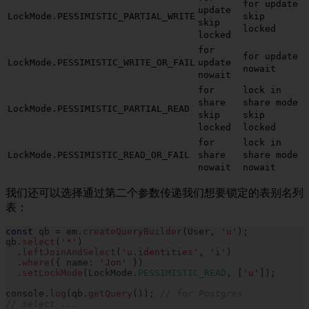
for update
update
LockMode.PESSIMISTIC_PARTIAL_WRITE
skip
skip
locked
locked
for
for update
LockMode.PESSIMISTIC_WRITE_OR_FAIL
update
nowait
nowait
for
lock in
share
share mode
LockMode.PESSIMISTIC_PARTIAL_READ
skip
skip
locked
locked
for
lock in
LockMode.PESSIMISTIC_READ_OR_FAIL
share
share mode
nowait
nowait
我们还可以选择通过第二个参数传递我们想要锁定的表别名列
表：
const
 qb 
=
 em
.
createQueryBuilder
(
User
,
'u'
)
;
qb
.
select
(
'*'
)
.
leftJoinAndSelect
(
'u.identities'
,
'i'
)
.
where
(
{
 name
:
'Jon'
}
)
.
setLockMode
(
LockMode
.
PESSIMISTIC_READ
,
[
'u'
]
)
;
console
.
log
(
qb
.
getQuery
(
)
)
;
// for Postgres
// select ...