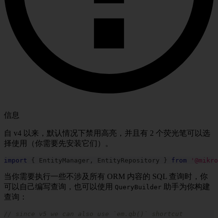
信息
自 v4 以来，默认情况下禁用高亮，并且有 2 个荧光笔可以选
择使用（你需要先安装它们）。
import
{
 EntityManager
,
 EntityRepository 
}
from
'@mikro
当你需要执行一些不涉及所有 ORM 内容的 SQL 查询时，你
可以自己编写查询，也可以使用
助手为你构建
QueryBuilder
查询：
// since v5 we can also use `em.qb()` shortcut