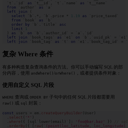
`
t
`
.
`
id
`
as
`
t__id
`
,
`
t
`
.
`
name
`
as
`
t__name
`
from
`
author
`
as
`
a
`
left
join
(
select
`
b
`
.
*
,
`
b
`
.
price 
*
1.19
as
`
price_taxed
`
from
`
book
`
as
`
b
`
order
by
`
b
`
.
`
title
`
asc
limit
1
)
as
`
b
`
on
`
b
`
.
`
author_id
`
=
`
a
`
.
`
id
`
left
join
`
book_tags
`
as
`
e1
`
on
`
b
`
.
`
uuid_pk
`
=
`
e1
`
left
join
`
book_tag
`
as
`
t
`
on
`
e1
`
.
`
book_tag_id
`
=
`
复杂 Where 条件
有多种构造复杂查询条件的方法。你可以手动编写 SQL 的部
分内容，使用
/
，或者提供条件对象：
andWhere()
orWhere()
使用自定义 SQL 片段
查询或
子句中的任何 SQL 片段都需要用
WHERE
ORDER BY
或
封装：
raw()
sql
const
 users 
=
 em
.
createQueryBuilder
(
User
)
.
select
(
'*'
)
.
where
(
{
[
sql
`
lower
(
email
)
`
]
:
'foo@bar.baz'
}
)
// sql
.
orderBy
(
{
[
raw
(
`
(point(loc_latitude, loc_longitude) 