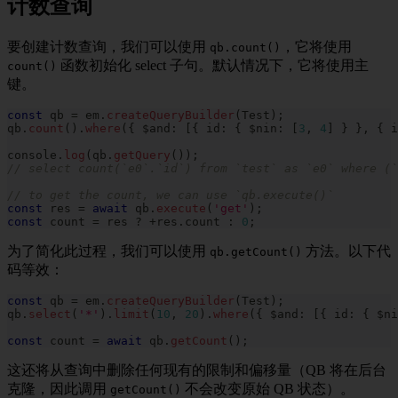
计数查询
要创建计数查询，我们可以使用
，它将使用
qb.count()
函数初始化 select 子句。默认情况下，它将使用主
count()
键。
const
 qb 
=
 em
.
createQueryBuilder
(
Test
)
;
qb
.
count
(
)
.
where
(
{
 $and
:
[
{
 id
:
{
 $nin
:
[
3
,
4
]
}
}
,
{
 i
console
.
log
(
qb
.
getQuery
(
)
)
;
// select count(`e0`.`id`) from `test` as `e0` where (`
// to get the count, we can use `qb.execute()`
const
 res 
=
await
 qb
.
execute
(
'get'
)
;
const
 count 
=
 res 
?
+
res
.
count 
:
0
;
为了简化此过程，我们可以使用
方法。以下代
qb.getCount()
码等效：
const
 qb 
=
 em
.
createQueryBuilder
(
Test
)
;
qb
.
select
(
'*'
)
.
limit
(
10
,
20
)
.
where
(
{
 $and
:
[
{
 id
:
{
 $ni
const
 count 
=
await
 qb
.
getCount
(
)
;
这还将从查询中删除任何现有的限制和偏移量（QB 将在后台
克隆，因此调用
不会改变原始 QB 状态）。
getCount()