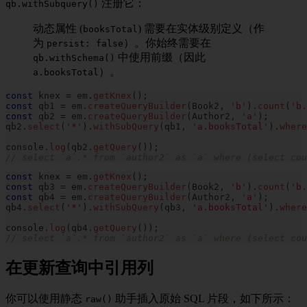
注册它：
qb.withSubquery()
动态属性 (
) 需要在实体级别定义（作
booksTotal
为
）。你始终需要在
persist: false
中使用前缀（因此
qb.withSchema()
）。
a.booksTotal
const
 knex 
=
 em
.
getKnex
(
)
;
const
 qb1 
=
 em
.
createQueryBuilder
(
Book2
,
'b'
)
.
count
(
'b.
const
 qb2 
=
 em
.
createQueryBuilder
(
Author2
,
'a'
)
;
qb2
.
select
(
'*'
)
.
withSubQuery
(
qb1
,
'a.booksTotal'
)
.
where
console
.
log
(
qb2
.
getQuery
(
)
)
;
// select `a`.* from `author2` as `a` where (select cou
const
 knex 
=
 em
.
getKnex
(
)
;
const
 qb3 
=
 em
.
createQueryBuilder
(
Book2
,
'b'
)
.
count
(
'b.
const
 qb4 
=
 em
.
createQueryBuilder
(
Author2
,
'a'
)
;
qb4
.
select
(
'*'
)
.
withSubQuery
(
qb3
,
'a.booksTotal'
)
.
where
console
.
log
(
qb4
.
getQuery
(
)
)
;
// select `a`.* from `author2` as `a` where (select co
在更新查询中引用列
你可以使用静态
助手插入原始 SQL 片段，如下所示：
raw()