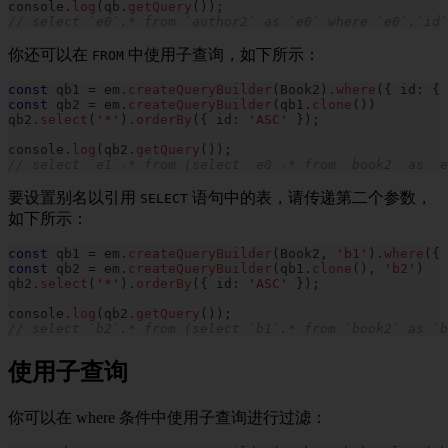
console
.
log
(
qb
.
getQuery
(
)
)
;
// select `e0`.* from `author2` as `e0` where `e0`.`id`
你还可以在
中使用子查询，如下所示：
FROM
const
 qb1 
=
 em
.
createQueryBuilder
(
Book2
)
.
where
(
{
 id
:
{
 
const
 qb2 
=
 em
.
createQueryBuilder
(
qb1
.
clone
(
)
)
qb2
.
select
(
'*'
)
.
orderBy
(
{
 id
:
'ASC'
}
)
;
console
.
log
(
qb2
.
getQuery
(
)
)
;
// select `e1`.* from (select `e0`.* from `book2` as `e
要设置别名以引用
语句中的表，请传递第二个参数，
SELECT
如下所示：
const
 qb1 
=
 em
.
createQueryBuilder
(
Book2
,
'b1'
)
.
where
(
{
 
const
 qb2 
=
 em
.
createQueryBuilder
(
qb1
.
clone
(
)
,
'b2'
)
qb2
.
select
(
'*'
)
.
orderBy
(
{
 id
:
'ASC'
}
)
;
console
.
log
(
qb2
.
getQuery
(
)
)
;
// select `b2`.* from (select `b1`.* from `book2` as `b
使用子查询
你可以在 where 条件中使用子查询进行过滤：