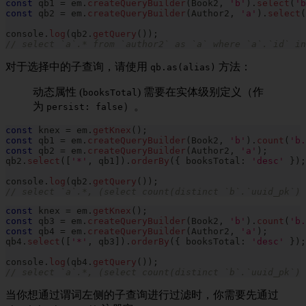
const
 qb1 
=
 em
.
createQueryBuilder
(
Book2
,
'b'
)
.
select
(
'b
const
 qb2 
=
 em
.
createQueryBuilder
(
Author2
,
'a'
)
.
select
(
console
.
log
(
qb2
.
getQuery
(
)
)
;
// select `a`.* from `author2` as `a` where `a`.`id` in
对于选择中的子查询，请使用
方法：
qb.as(alias)
动态属性 (
) 需要在实体级别定义（作
booksTotal
为
）。
persist: false
const
 knex 
=
 em
.
getKnex
(
)
;
const
 qb1 
=
 em
.
createQueryBuilder
(
Book2
,
'b'
)
.
count
(
'b.
const
 qb2 
=
 em
.
createQueryBuilder
(
Author2
,
'a'
)
;
qb2
.
select
(
[
'*'
,
 qb1
]
)
.
orderBy
(
{
 booksTotal
:
'desc'
}
)
;
console
.
log
(
qb2
.
getQuery
(
)
)
;
// select `a`.*, (select count(distinct `b`.`uuid_pk`) 
const
 knex 
=
 em
.
getKnex
(
)
;
const
 qb3 
=
 em
.
createQueryBuilder
(
Book2
,
'b'
)
.
count
(
'b.
const
 qb4 
=
 em
.
createQueryBuilder
(
Author2
,
'a'
)
;
qb4
.
select
(
[
'*'
,
 qb3
]
)
.
orderBy
(
{
 booksTotal
:
'desc'
}
)
;
console
.
log
(
qb4
.
getQuery
(
)
)
;
// select `a`.*, (select count(distinct `b`.`uuid_pk`) 
当你想通过谓词左侧的子查询进行过滤时，你需要先通过