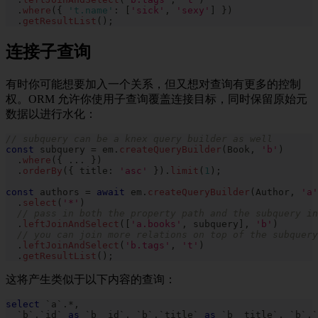
.
where
(
{
't.name'
:
[
'sick'
,
'sexy'
]
}
)
.
getResultList
(
)
;
连接子查询
有时你可能想要加入一个关系，但又想对查询有更多的控制
权。ORM 允许你使用子查询覆盖连接目标，同时保留原始元
数据以进行水化：
// subquery can be a knex query builder as well
const
 subquery 
=
 em
.
createQueryBuilder
(
Book
,
'b'
)
.
where
(
{
...
}
)
.
orderBy
(
{
 title
:
'asc'
}
)
.
limit
(
1
)
;
const
 authors 
=
await
 em
.
createQueryBuilder
(
Author
,
'a'
.
select
(
'*'
)
// pass in both the property path and the subquery in
.
leftJoinAndSelect
(
[
'a.books'
,
 subquery
]
,
'b'
)
// you can join more relations on top of the subquery
.
leftJoinAndSelect
(
'b.tags'
,
't'
)
.
getResultList
(
)
;
这将产生类似于以下内容的查询：
select
`
a
`
.
*
,
`
b
`
.
`
id
`
as
`
b__id
`
,
`
b
`
.
`
title
`
as
`
b__title
`
,
`
b
`
.
`