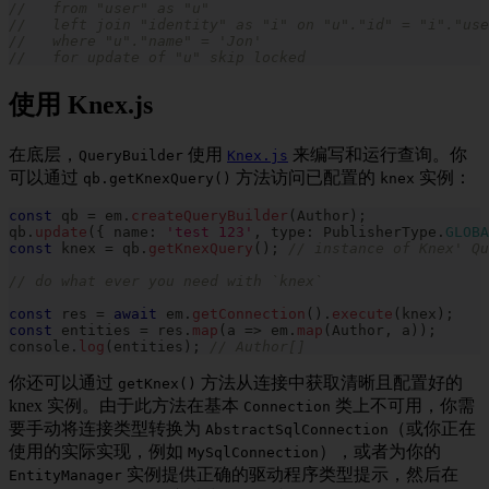
//   from "user" as "u"
//   left join "identity" as "i" on "u"."id" = "i"."use
//   where "u"."name" = 'Jon'
//   for update of "u" skip locked
使用 Knex.js
在底层，
使用
来编写和运行查询。你
QueryBuilder
Knex.js
可以通过
方法访问已配置的
实例：
qb.getKnexQuery()
knex
const
 qb 
=
 em
.
createQueryBuilder
(
Author
)
;
qb
.
update
(
{
 name
:
'test 123'
,
 type
:
 PublisherType
.
GLOBA
const
 knex 
=
 qb
.
getKnexQuery
(
)
;
// instance of Knex' Qu
// do what ever you need with `knex`
const
 res 
=
await
 em
.
getConnection
(
)
.
execute
(
knex
)
;
const
 entities 
=
 res
.
map
(
a 
=>
 em
.
map
(
Author
,
 a
)
)
;
console
.
log
(
entities
)
;
// Author[]
你还可以通过
方法从连接中获取清晰且配置好的
getKnex()
knex 实例。由于此方法在基本
类上不可用，你需
Connection
要手动将连接类型转换为
（或你正在
AbstractSqlConnection
使用的实际实现，例如
），或者为你的
MySqlConnection
实例提供正确的驱动程序类型提示，然后在
EntityManager