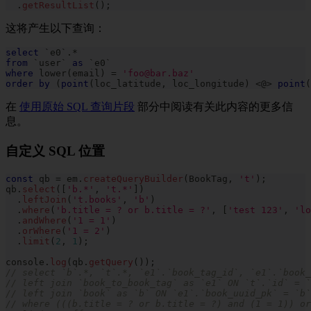
.
getResultList
(
)
;
这将产生以下查询：
select
`
e0
`
.
*
from
`
user
`
as
`
e0
`
where
 lower
(
email
)
=
'foo@bar.baz'
order
by
(
point
(
loc_latitude
,
 loc_longitude
)
<
@
>
point
(
在
使用原始 SQL 查询片段
部分中阅读有关此内容的更多信
息。
自定义 SQL 位置
const
 qb 
=
 em
.
createQueryBuilder
(
BookTag
,
't'
)
;
qb
.
select
(
[
'b.*'
,
't.*'
]
)
.
leftJoin
(
't.books'
,
'b'
)
.
where
(
'b.title = ? or b.title = ?'
,
[
'test 123'
,
'lo
.
andWhere
(
'1 = 1'
)
.
orWhere
(
'1 = 2'
)
.
limit
(
2
,
1
)
;
console
.
log
(
qb
.
getQuery
(
)
)
;
// select `b`.*, `t`.*, `e1`.`book_tag_id`, `e1`.`book_
// left join `book_to_book_tag` as `e1` ON `t`.`id` = `
// left join `book` as `b` ON `e1`.`book_uuid_pk` = `b`
// where (((b.title = ? or b.title = ?) and (1 = 1)) or