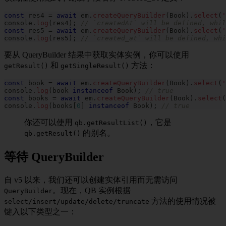
const
 res4 
=
await
 em
.
createQueryBuilder
(
Book
)
.
select
(
'
console
.
log
(
res4
)
;
// `createdAt` will be defined, whil
const
 res5 
=
await
 em
.
createQueryBuilder
(
Book
)
.
select
(
'
console
.
log
(
res5
)
;
// `created_at` will be defined, whi
要从 QueryBuilder 结果中获取实体实例，你可以使用
和
方法：
getResult()
getSingleResult()
const
 book 
=
await
 em
.
createQueryBuilder
(
Book
)
.
select
(
'
console
.
log
(
book 
instanceof
Book
)
;
// true
const
 books 
=
await
 em
.
createQueryBuilder
(
Book
)
.
select
(
console
.
log
(
books
[
0
]
instanceof
Book
)
;
// true
你还可以使用
，它是
qb.getResultList()
的别名。
qb.getResult()
等待 QueryBuilder
自 v5 以来，我们还可以创建实体引用而无需访问
。现在，QB 实例根据
QueryBuilder
方法的使用情况被
select/insert/update/delete/truncate
键入以下类型之一：