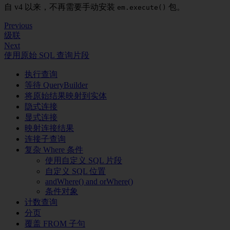
自 v4 以来，不再需要手动安装
包。
em.execute()
Previous
级联
Next
使用原始 SQL 查询片段
执行查询
等待 QueryBuilder
将原始结果映射到实体
隐式连接
显式连接
映射连接结果
连接子查询
复杂 Where 条件
使用自定义 SQL 片段
自定义 SQL 位置
andWhere() and orWhere()
条件对象
计数查询
分页
覆盖 FROM 子句