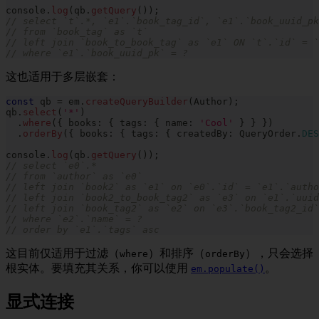
console
.
log
(
qb
.
getQuery
(
)
)
;
// select `t`.*, `e1`.`book_tag_id`, `e1`.`book_uuid_pk
// from `book_tag` as `t`
// left join `book_to_book_tag` as `e1` ON `t`.`id` = `
// where `e1`.`book_uuid_pk` = ?
这也适用于多层嵌套：
const
 qb 
=
 em
.
createQueryBuilder
(
Author
)
;
qb
.
select
(
'*'
)
.
where
(
{
 books
:
{
 tags
:
{
 name
:
'Cool'
}
}
}
)
.
orderBy
(
{
 books
:
{
 tags
:
{
 createdBy
:
 QueryOrder
.
DES
console
.
log
(
qb
.
getQuery
(
)
)
;
// select `e0`.*
// from `author` as `e0`
// left join `book2` as `e1` on `e0`.`id` = `e1`.`autho
// left join `book2_to_book_tag2` as `e3` on `e1`.`uuid
// left join `book_tag2` as `e2` on `e3`.`book_tag2_id`
// where `e2`.`name` = ?
// order by `e1`.`tags` asc
这目前仅适用于过滤（
）和排序（
），只会选择
where
orderBy
根实体。要填充其关系，你可以使用
。
em.populate()
显式连接